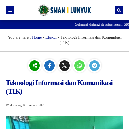
Selamat datang di situs resmi
SMA
Beranda
Berita
You are here :
Home
-
Ekskul
-
Teknologi Informasi dan Komunikasi
(TIK)
Profil
SPMB
Visi & Misi
Download
Sejarah Sekolah
Gallery
Struktur Organisasi
Teknologi Informasi dan Komunikasi
(TIK)
Prestasi
Guru & Staff
PERPUSTAKAAN
Wednesday, 18 January 2023
Profil Perpustakaan
KOLEKSI BUKU