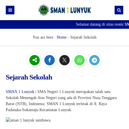
Selamat datang di situs resmi
SM
Beranda
Berita
You are here :
Home
-
Sejarah Sekolah
Profil
SPMB
Visi & Misi
Download
Sejarah Sekolah
Sejarah Sekolah
Gallery
Struktur Organisasi
Prestasi
Guru & Staff
SMAN 1 Lunyuk
| SMA Negeri 1 Lunyuk merupakan salah satu
Sekolah Menengah Atas Negeri yang ada di Provinsi Nusa Tenggara
PERPUSTAKAAN
Barat (NTB), Indonesia. SMAN 1 Lunyuk terletak di Jl. Raya
Padasuka-Sukamaju Kecamatan Lunyuk.
Profil Perpustakaan
KOLEKSI BUKU