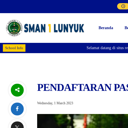
Beranda
B
School Info
Selamat datang di situs resmi
S
PENDAFTARAN PAS
Wednesday, 1 March 2023