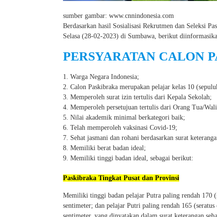
sumber gambar: www.cnnindonesia.com
Berdasarkan hasil Sosialisasi Rekrutmen dan Seleksi 
Selasa (28-02-2023) di Sumbawa, berikut diinformasik
PERSYARATAN CALON 
Warga Negara Indonesia;
Calon Paskibraka merupakan pelajar kelas 10 (sepulu
Memperoleh surat izin tertulis dari Kepala Sekolah;
Memperoleh persetujuan tertulis dari Orang Tua/Wali
Nilai akademik minimal berkategori baik;
Telah memperoleh vaksinasi Covid-19;
Sehat jasmani dan rohani berdasarkan surat keterangan
Memiliki berat badan ideal;
Memiliki tinggi badan ideal, sebagai berikut:
Paskibraka Tingkat Pusat dan Provinsi
Memiliki tinggi badan pelajar Putra paling rendah 170 (
sentimeter; dan pelajar Putri paling rendah 165 (seratus
sentimeter, yang dinyatakan dalam surat keterangan sehat