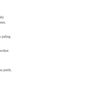
uh)
eter,
s paling
erikut:
a putih;