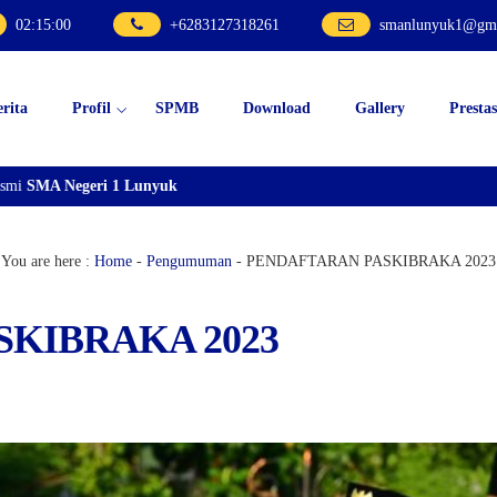
02
:
15
:
02
+6283127318261
smanlunyuk1@gma
erita
Profil
SPMB
Download
Gallery
Prestas
MA Negeri 1 Lunyuk
You are here :
Home
-
Pengumuman
-
PENDAFTARAN PASKIBRAKA 2023
KIBRAKA 2023