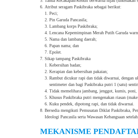
Tanda Kecakapan/Kendit berwarna hijau (dikenakan s
Atribut seragam Paskibraka sebagai berikut:
Peci;
Pin Garuda Pancasila;
Lambang korps Paskibraka;
Lencana Kepemimpinan Merah Putih Garuda warna
Nama dan lambang daerah;
Papan nama; dan
Epolet.
Sikap tampang Paskibraka
Kebersihan badan;
Kerapian dan kebersihan pakaian;
Rambut dicukur rapi dan tidak diwarnai, dengan u
sentimeter dan bagi Paskibraka putri 1 (satu) senti
Tidak memelihara jambang, jenggot, kumis, poni, 
Khusus Paskibraka putri mengenakan riasan (make 
Kuku pendek, dipotong rapi, dan tidak diwarnai.
Bersedia mengikuti Pemusatan Diklat Paskibraka, P
Ideologi Pancasila serta Wawasan Kebangsaan setelah
MEKANISME PENDAFTA