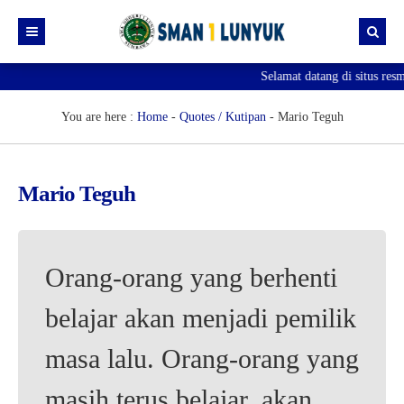
Selamat datang di situs res
Beranda
Berita
You are here :
Home
-
Quotes / Kutipan
-
Mario Teguh
Profil
SPMB
Visi & Misi
Mario Teguh
Download
Sejarah Sekolah
Gallery
Struktur Organisasi
Orang-orang yang berhenti
Prestasi
Guru & Staff
belajar akan menjadi pemilik
PERPUSTAKAAN
masa lalu. Orang-orang yang
Profil Perpustakaan
KOLEKSI BUKU
masih terus belajar, akan