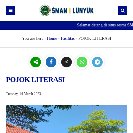
Selamat datang di situs resmi
SMA
Beranda
Berita
You are here :
Home
-
Fasilitas
-
POJOK LITERASI
Profil
SPMB
Visi & Misi
Download
Sejarah Sekolah
POJOK LITERASI
Gallery
Struktur Organisasi
Prestasi
Tuesday, 14 March 2023
Guru & Staff
PERPUSTAKAAN
Profil Perpustakaan
KOLEKSI BUKU